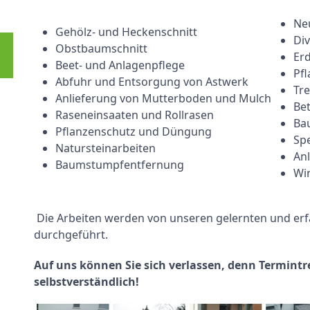
Ne
Gehölz- und Heckenschnitt
Di
Obstbaumschnitt
Er
Beet- und Anlagenpflege
Pf
Abfuhr und Entsorgung von Astwerk
Tr
Anlieferung von Mutterboden und Mulch
Be
Raseneinsaaten und Rollrasen
Ba
Pflanzenschutz und Düngung
Sp
Natursteinarbeiten
An
Baumstumpfentfernung
Wi
Die Arbeiten werden von unseren gelernten und erf
durchgeführt.
Auf uns können Sie sich verlassen, denn Termintr
selbstverständlich!